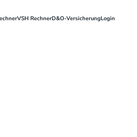
echner
VSH Rechner
D&O-Versicherung
Login